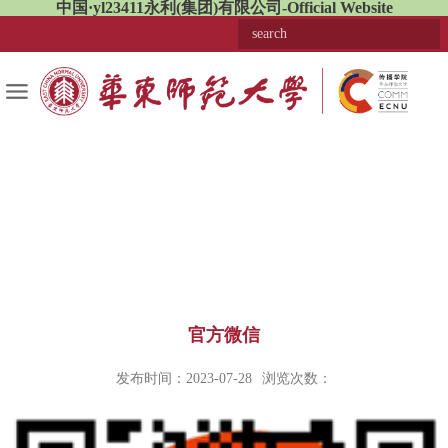
中国·yl23411永利(集团)有限公司-Official Website
官方微信
发布时间：2023-07-28
浏览次数：